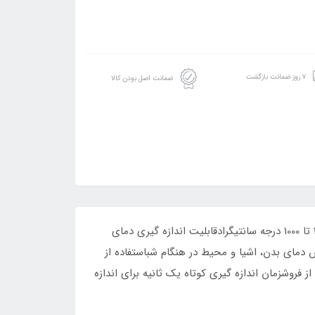
۷ روز ضمانت بازگشت
ضمانت اصل بودن کالا
دارای نشان دهنده محل صحیح اندازه گیری دمای بدنمناسب برای مصارف خانگی و همچنین کلینیکیگستره اندازه گیری دما از10 تا 1000 درجه سانتیگرادقابلیت اندازه گیری دمای
دمای بدن، اشیا و محیط در هنگام شباستفاده از
انحافظه دستگاه امکان ذخیره 10 نتیجه قبلی اندازه گیری شدهگارانتی 5 ساله و خدمات 10 ساله پس از فروشزمان اندازه گیری کوتاه یک ثانیه برای اندازه