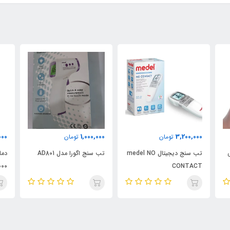
000
1,000,000
3,200,000
تومان
تومان
تب سنج دیجیتال medel NO
تب سنج اگورا مدل AD801
دما
000
CONTACT