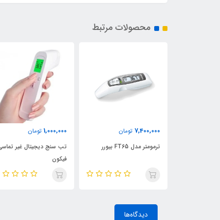
محصولات مرتبط
1,000,000
7,400,000
3,600,
تومان
تومان
تومان
تب سنج شیائومی IHealth
ترمومتر مدل FT65 بیورر
تب سنج دیجیتال غیر تماسی
فیکون
دیدگاه‌ها