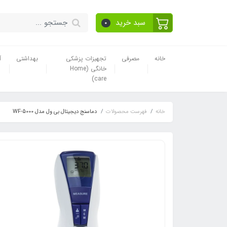
سبد خرید
0
خانه
مصرفی
تجهیزات پزشکی
بهداشتی
آ
خانگی (Home
care)
خانه
فهرست محصولات
دماسنج دیجیتال بی ول مدل WF-5000