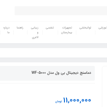
موزشی
توانبخشی
تجهیزات
تنفسی
زیبایی
راهنما
درباره
بیمارستان
و
ما
لاغری
دماسنج دیجیتال بی ول مدل WF-5000
11,000,000
تومان