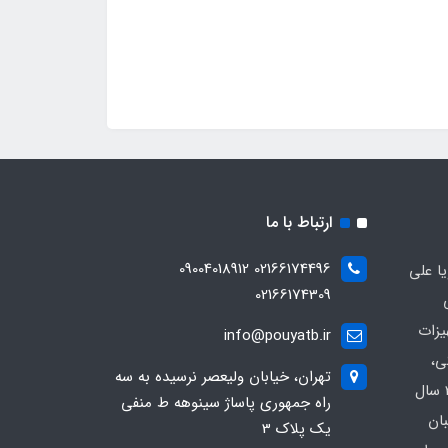
ارتباط با ما
02166174496 09004018912
ا علی
02166174309
یزات
info@pouyatb.ir
ی،
تهران، خیابان ولیعصر نرسیده به سه
بیمارستانی و کلینیکی با بیش از 20 سال
راه جمهوری پاساژ سینوهه ط منفی
بان
یک پلاک 3