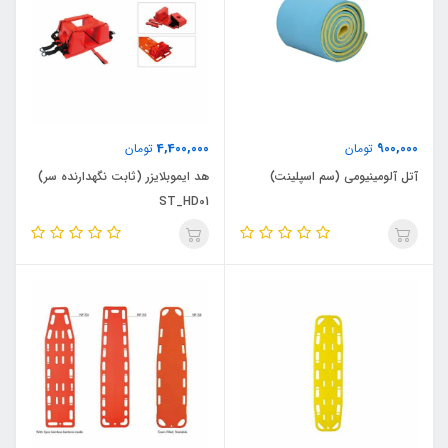
4,400,000
900,000
تومان
تومان
آتل آلومینیومی (سم اسپلینت)
هد ایموبلایزر (ثابت نگهدارنده سر)
ST_HD01