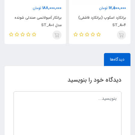
188,000,000
17,500,000
تومان
تومان
برانکارد اسکوپ (برانکارد قاشقی)
برانکار آمبولانسی صندلی شونده
ST_A04
مدل ST_A01
دیدگاه‌ها
دیدگاه خود را بنویسید