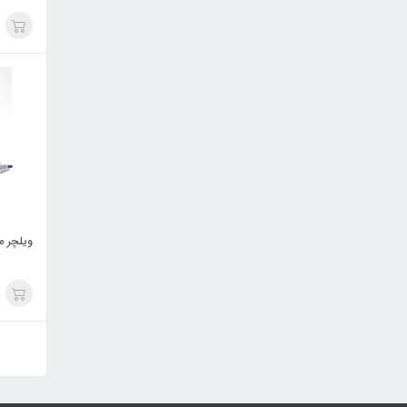
ویلچر م