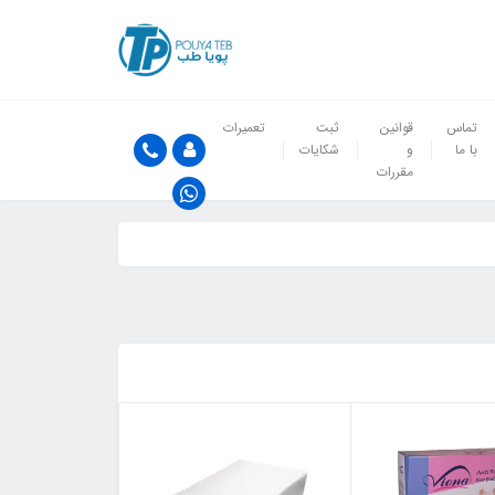
تماس
قوانین
ثبت
تعمیرات
با ما
و
شکایات
مقررات