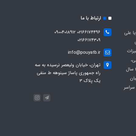
ارتباط با ما
02166174496 09004018912
ا علی
02166174309
یزات
info@pouyatb.ir
ی،
تهران، خیابان ولیعصر نرسیده به سه
بیمارستانی و کلینیکی با بیش از 20 سال
راه جمهوری پاساژ سینوهه ط منفی
بان
یک پلاک 3
سراسر