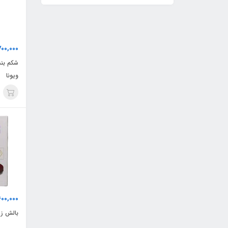
700,000
شکم بند
ویونا
600,000
بالش زی