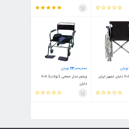
23,000,000
ومان
تومان
ویلچر مدل حمامی (توالت) 7011
دایان