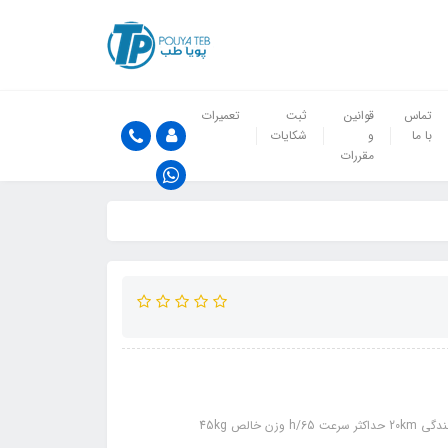
تماس
قوانین
ثبت
تعمیرات
با ما
و
شکایات
مقررات