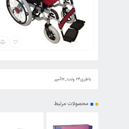
باطری24 ولت_12آمپر
محصولات مرتبط