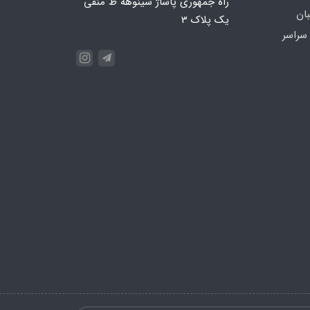
راه جمهوری پاساژ سینوهه ط منفی
بان
یک پلاک 3
سراسر