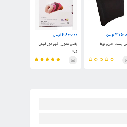
3,600,000
3,250,
تومان
تومان
ش پشت کمری ورنا
بالش مموری فوم دور گردنی
ویلچر مدل برقی 
ورنا