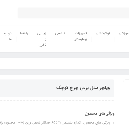
موزشی
توانبخشی
تجهیزات
تنفسی
زیبایی
راهنما
درباره
بیمارستان
و
ما
لاغری
ویلچر مدل برقی چرخ کوچک
ویژگی‌های محصول
ویژگی های محصول: اندازه نشینمن 65cm حداکثر تحمل وزن 100kg محدوده رانندگی 20km حداکثر سرعت 65/h وزن خالص 45kg