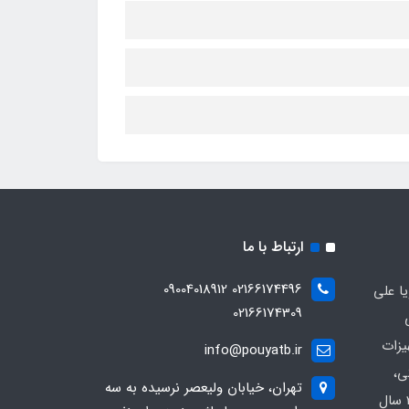
ارتباط با ما
02166174496 09004018912
ا علی
02166174309
یزات
info@pouyatb.ir
ی،
تهران، خیابان ولیعصر نرسیده به سه
بیمارستانی و کلینیکی با بیش از 20 سال