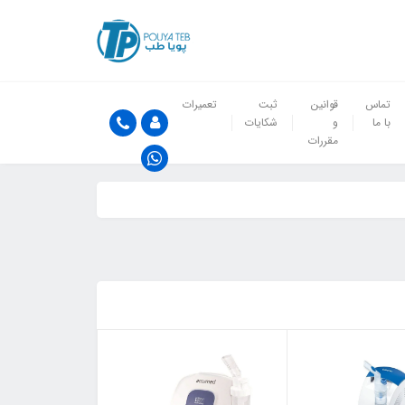
تماس
قوانین
ثبت
تعمیرات
با ما
و
شکایات
مقررات