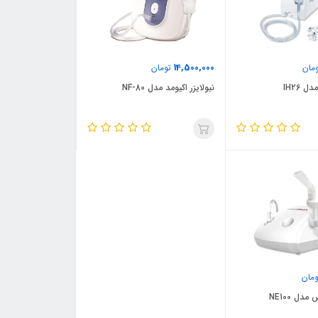
14,500,000
مان
تومان
ل IH26
نبولایزر اکیومد مدل NF-80
مان
دل NE100