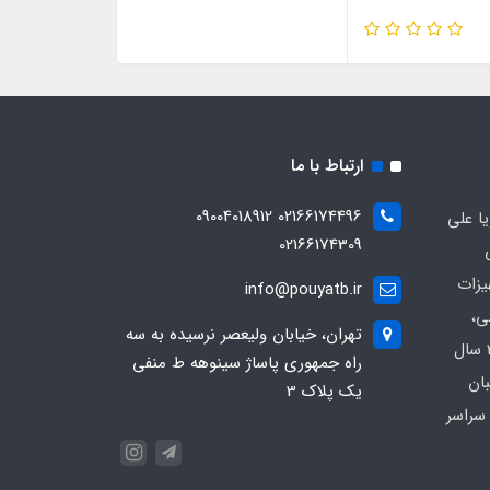
ارتباط با ما
02166174496 09004018912
ا علی
02166174309
یزات
info@pouyatb.ir
ی،
تهران، خیابان ولیعصر نرسیده به سه
بیمارستانی و کلینیکی با بیش از 20 سال
راه جمهوری پاساژ سینوهه ط منفی
بان
یک پلاک 3
سراسر