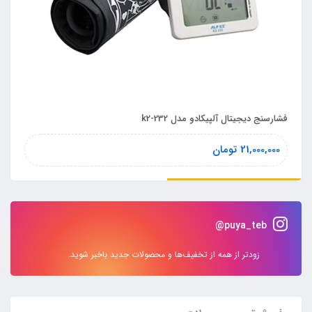
فشارسنج دیجیتال آلپیکادو مدل k2-232
21,000,000
تومان
puya_teb@
زودتر از همه از تخفیف‌ها و محصولات جدید باخبر شوید.