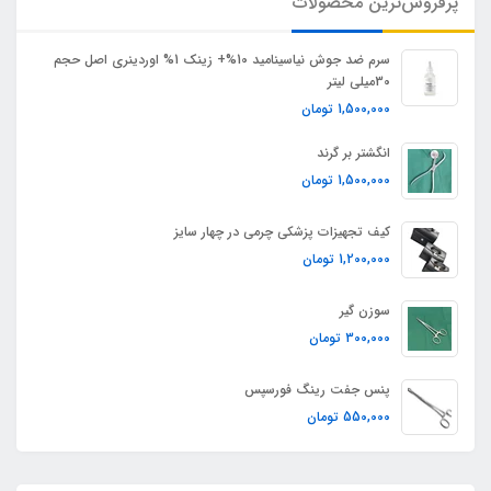
پرفروش‌ترین محصولات
سرم ضد جوش نیاسینامید 10%+ زینک 1% اوردینری اصل حجم
30میلی لیتر
1,500,000
تومان
انگشتر بر گرند
1,500,000
تومان
کیف تجهیزات پزشکی چرمی در چهار سایز
1,200,000
تومان
سوزن گیر
300,000
تومان
پنس جفت رینگ فورسپس
550,000
تومان