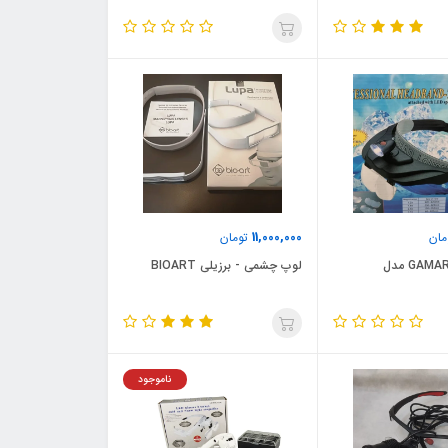
11,000,000
ان
تومان
لوپ چشمی GAMAR مدل
لوپ چشمی - برزیلی BIOART
ناموجود