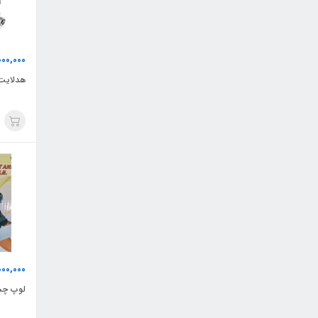
000,000
هدلایت
000,000
لوپ چشمی GAMAR