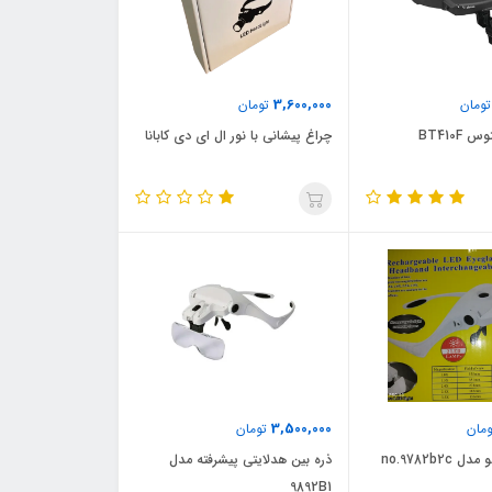
3,600,000
ومان
تومان
BT410
چراغ پیشانی با نور ال ای دی کابانا
3,500,000
مان
تومان
no.9782b2
ذره بین هدلایتی پیشرفته مدل
9892B1