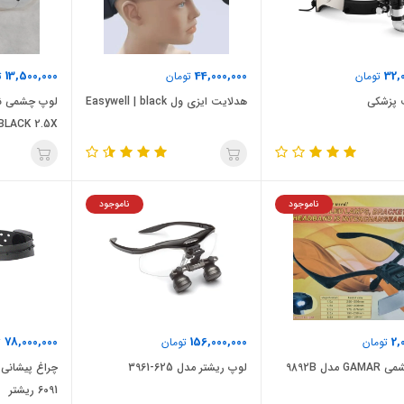
13,500,000
44,000,000
32,
تومان
تومان
ت
 پزشکی
هدلایت ایزی ول Easywell | black
BLACK 2.5X
ناموجود
ناموجود
78,000,000
156,000,000
2,
تومان
تومان
ت
 مدل 9892B
لوپ ریشتر مدل 625-3961
6091 ریشتر