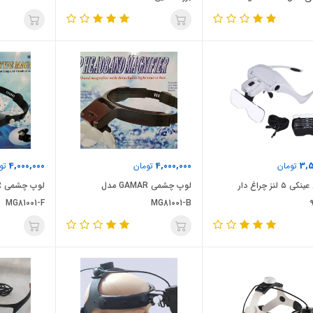
4,000,000
4,000,000
3,5
تومان
تومان
توم
ذره بین عینکی ۵ لنز چراغ دار
لوپ چشمی GAMAR مدل
MG81001-F
MG81001-B