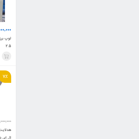
00,000
2.5
7٪
,000,000
هدلایت 
ال ای دی مدل 1