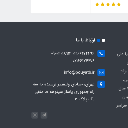
ارتباط با ما
02166174496 09004018912
ا علی
02166174309
یزات
info@pouyatb.ir
ی،
تهران، خیابان ولیعصر نرسیده به سه
بیمارستانی و کلینیکی با بیش از 20 سال
راه جمهوری پاساژ سینوهه ط منفی
بان
یک پلاک 3
سراسر