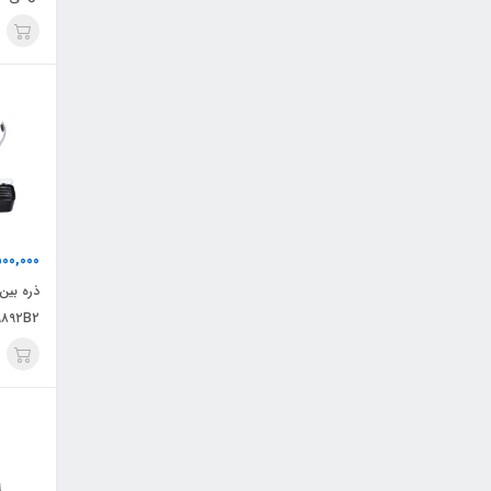
00,000
۹۸۹۲B2