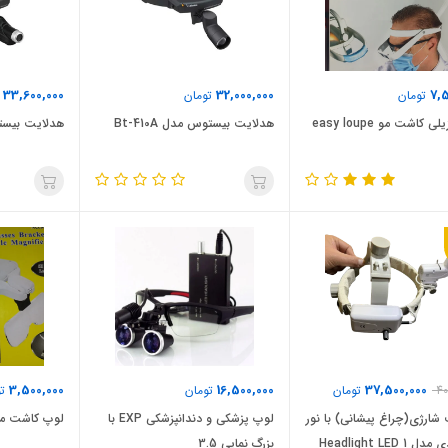
33,600,000
32,000,000
7,5
تومان
تومان
ت
لوپ برزیلی کاشت مو easy loupe
هدلایت بیستوس مدل Bt-410A
هدلایت بیستوس F
3,500,000
16,500,000
37,500,000
40
تومان
تومان
تو
شارژی(چراغ پیشانی) با نور
لوپ پزشکی و دندانپزشکی EXP با
لوپ کاشت مو مدل c
 Headlight LED
بزرگ نمایی 3.5