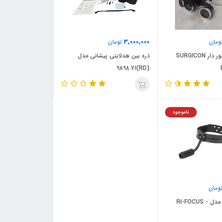
3,000,000
ومان
تومان
لوپ چشمی نور دار SURGICON
ذره بین هدلایتی پیشانی مدل
(RD)9898.71
ناموجود
ومان
چراغ پیشانی مدل RI-FOCUS -