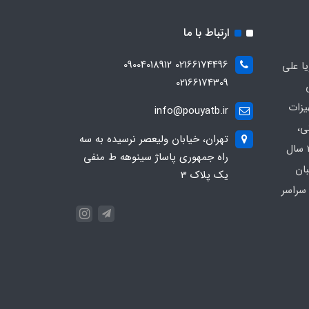
ارتباط با ما
02166174496 09004018912
ا علی
02166174309
یزات
info@pouyatb.ir
ی،
تهران، خیابان ولیعصر نرسیده به سه
بیمارستانی و کلینیکی با بیش از 20 سال
راه جمهوری پاساژ سینوهه ط منفی
بان
یک پلاک 3
سراسر