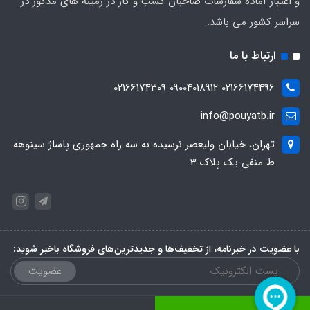
و اعتبار آماده سفارشات صاحبان کسب و کار در زمینه های مذکور در
سراسر کشور می باشد.
ارتباط با ما
02166174496 09004018912 02166174309
info@pouyatb.ir
تهران، خیابان ولیعصر نرسیده به سه راه جمهوری پاساژ سینوهه
ط منفی یک پلاک 3
با عضویت در خبرنامه، از تخفیف‌ها و جدیدترین‌های فروشگاه باخبر شوید:
عضویت