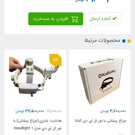
آماده ارسال
افزودن به سبدخرید
محصولات مرتبط
7٪
37,500,000
3,600,000
تومان
40,000,000
تومان
چراغ پیشانی با نور ال ای دی کابانا
هدلایت شارژی(چراغ پیشانی) با
نور ال ای دی مدل 1 Headlight