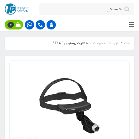
0
خانه
فهرست محصولات
هدلایت بیستوس BT410F