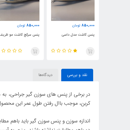
850,000
850,000
مان
تومان
تومان
 بایونتی سرکج
پنس کاشت مدل داسی
پنس سرکج کاشت مو ظریف
نقد و بررسی
دیدگاه‌ها
در برخی از پنس های سوزن گیر جراحی، به د
کربن، موجب باال رفتن طول عمر این محصول 
اندازه سوزن و پنس سوزن گیر باید باهم مطاب
دو باهم مطابقت نداشته باشند، منجر به آ