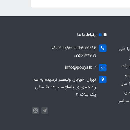
ارتباط با ما
02166174496 09004018912
ا علی
02166174309
یزات
info@pouyatb.ir
ی،
تهران، خیابان ولیعصر نرسیده به سه
بیمارستانی و کلینیکی با بیش از 20 سال
راه جمهوری پاساژ سینوهه ط منفی
بان
یک پلاک 3
سراسر