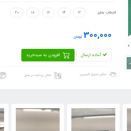
انتخاب سایز:
12
14
16
18
20
300,000
تومان
آماده ارسال
افزودن به سبدخرید
امکان تحویل اکسپرس
امکان پرداخت در محل