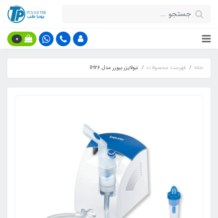
0
خانه
فهرست محصولات
نبولایزر بیورر مدل IH26