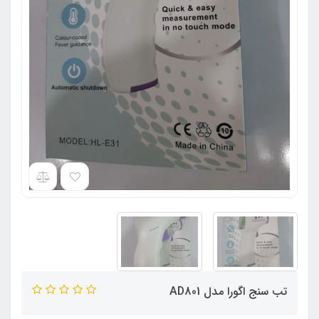
تب سنج اگورا مدل AD801