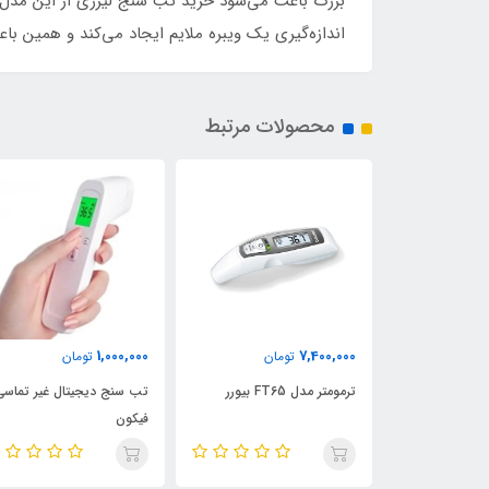
اندازه‌گیری یک ویبره ملایم ایجاد می‌کند و همین باعث می‌شود ب
محصولات مرتبط
1,000,000
7,400,000
3,600,
تومان
تومان
تومان
تب سنج شیائومی IHealth
ترمومتر مدل FT65 بیورر
تب سنج دیجیتال غیر تماسی
فیکون