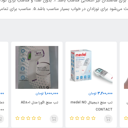
بزرگ باعث می‌شود خرید تب سنج لیزری از این مدل برای سالمندان نیز
رای نوزادان در خواب بسیار مناسب باشد.5. مناسب برای تمامی سنین
000
1,000,000
3,200,000
تومان
تومان
تب سنج دیجیتال medel NO
تب سنج اگورا مدل AD801
دما
000
CONTACT