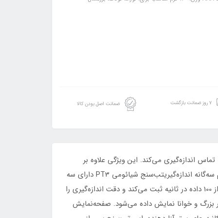
۷ روز ضمانت بازگشت
ضمانت اصل بودن کالا
ور مادون قرمز، دمای بدن را از فاصله حدود 3 سانتی‌متر بدون نیاز به تماس اندازه‌گیری می‌کند. این ویژگی علاوه بر
رعایت بهداشت، برای نوزادان و کودکان که ممکن است هنگام تب‌سنجی تکان بخورند بسیار مناسب است.2. دقت بالا با سیستم سه‌گانه اندازه‌گیریتب‌سنج شیائومی PT3 دارای سه
سنسور مجزا است:سنسور مادون قرمز فوق حساسسنسور تشخیص فاصلهسنسور تشخیص دمای محیطاین ترکیب حرفه‌ای بیش از 100 داده در ثانیه ثبت می‌کند و دقت اندازه‌گیری را
.3. سرعت فوق‌العاده در نمایش نتیجهتنها با یک دکمه و طی یک ثانیه، نتیجه اندازه‌گیری روی صفحه LED بسیار بزرگ و خوانا نمایش داده می‌شود. صفحه‌نمایش