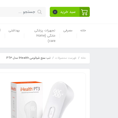
سبد خرید
0
خانه
مصرفی
تجهیزات پزشکی
بهداشتی
آ
خانگی (Home
care)
خانه
فهرست محصولات
تب سنج شیائومی IHealth مدل PT3