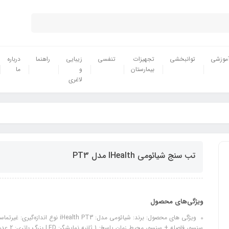
موزشی
توانبخشی
تجهیزات
تنفسی
زیبایی
راهنما
درباره
بیمارستان
و
ما
لاغری
تب سنج شیائومی IHealth مدل PT3
ویژگی‌های محصول
سنسور فاصله + سنسور محیط زمان پاسخ: 1 ثانیه نمایشگر: LED بزرگ باتری: 2 عدد AAA وزن: 130 گرم مناسب برای: نوزاد، کودک، بزرگسال