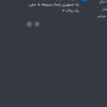
بیمارستانی و کلینیکی با بیش از 20 سال
راه جمهوری پاساژ سینوهه ط منفی
بان
یک پلاک 3
سراسر