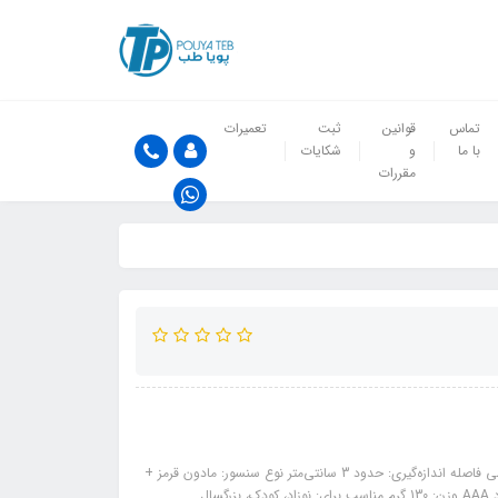
تماس
قوانین
ثبت
تعمیرات
با ما
و
شکایات
مقررات
ویژگی های محصول: برند: شیائومی مدل: iHealth PT3 نوع اندازه‌گیری: غیرتماسی فاصله اندازه‌گیری: حدود 3 سانتی‌متر نوع سنسور: مادون قرمز +