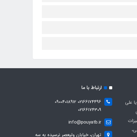
ارتباط با ما
02166174496 09004018912
ا علی
02166174309
یزات
info@pouyatb.ir
ی،
تهران، خیابان ولیعصر نرسیده به سه