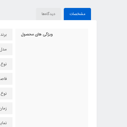
مشخصات
دیدگاه‌ها
ویژگی های محصول
برند
مدل: th PT3
نوع 
فاصله 
نوع 
زمان پ
نمایشگر: