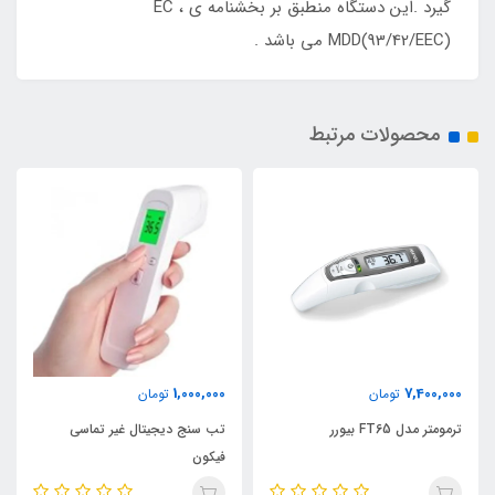
گیرد .این دستگاه منطبق بر بخشنامه ی EC ،
MDD(93/42/EEC) می باشد .
محصولات مرتبط
1,000,000
7,400,000
تومان
تومان
ترمومتر مدل FT65 بیورر
تب سنج دیجیتال غیر تماسی
فیکون