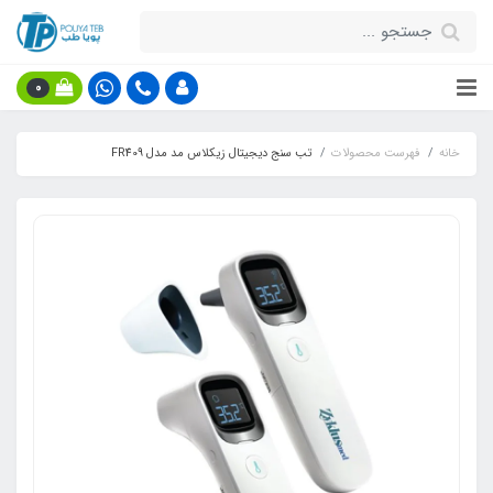
0
خانه
فهرست محصولات
تب سنج دیجیتال زیکلاس مد مدل FR409