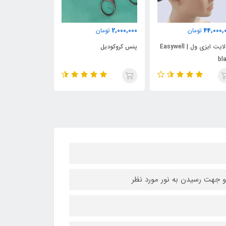
ناموجود
2,000,000
44,000,
تومان
تومان
گوشی طبی اکیوم
هدلایت ایزی ول Easywell |
پنس کروکودیل
مدل SH-001
bl
و جهت رسیدن به نور مورد نظر