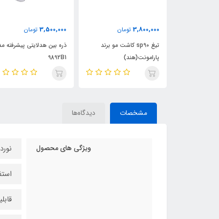
3,500,000
3,800,000
مان
تومان
تومان
ه سوراخه
تیغ sp90 کاشت مو برند
ذره بین هدلایتی پیشرفته م
پارامونت(هند)
9892B1
مشخصات
دیدگاه‌ها
ویژگی های محصول
نوردهی نچر
استف
قابلیت چ