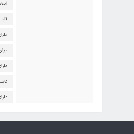
ابعاد چ
قابلیت
دارای 27 عد
توان نو
دارا
قابلی
دارای ۲ سال گ