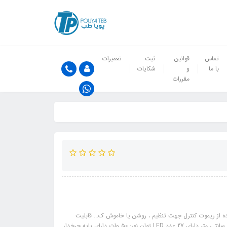
تماس
قوانین
ثبت
تعمیرات
با ما
و
شکایات
مقررات
 ۶منبع نور ترکیبی از نور... استفاده از ریموت کنترل جهت تنظیم ، روشن یا خاموش ک... قابلیت
چرخش ۱۸۰ درجه به چهار سمت ابعاد چراغ : ۳۵×۳۵×۸ قابلیت تنظیم ارتفاع تا ۱۹۰ سانتی متر دارای 27 عدد LED توان نور: ۵۰ وات دارای پایه چرخدار