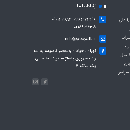
ارتباط با ما
02166174496 09004018912
ا علی
02166174309
یزات
info@pouyatb.ir
ی،
تهران، خیابان ولیعصر نرسیده به سه
بیمارستانی و کلینیکی با بیش از 20 سال
راه جمهوری پاساژ سینوهه ط منفی
بان
یک پلاک 3
سراسر