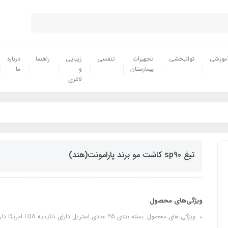
موزشی
توانبخشی
تجهیزات
تنفسی
زیبایی
راهنما
درباره
بیمارستان
و
ما
لاغری
تیغ sp90 کاشت مو برند پارامونت(هند)
ویژگی‌های محصول
ویژگی های محصول: بسته بندی 25 عددی استریل دارای تائیدیه FDA امریکا دارای بسته بندی جدا مناسب برای استفاده در مطب های زیبایی