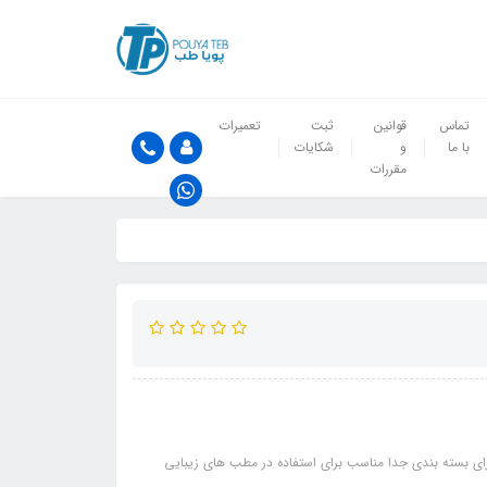
تماس
قوانین
ثبت
تعمیرات
با ما
و
شکایات
مقررات