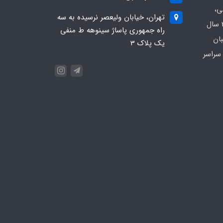
ی،
تهران، خیابان ولیعصر نرسیده به سه
بیمارستانی و کلینیکی با بیش از 20 سال
راه جمهوری پاساژ سینوهه ط منفی
بان
یک پلاک 3
سراسر