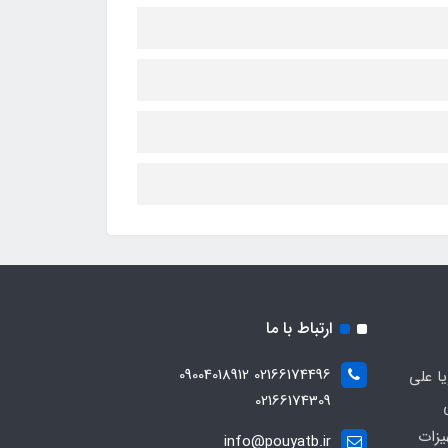
ارتباط با ما
02166174496 09004018912
ا علی
02166174309
یزات
info@pouyatb.ir