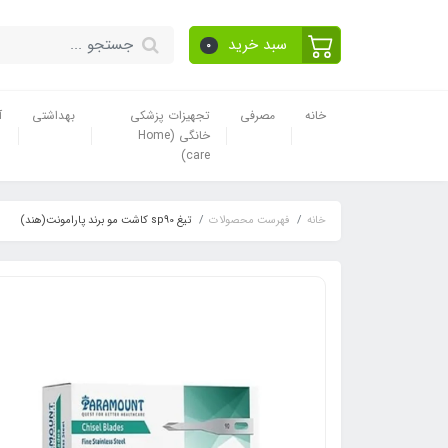
سبد خرید
0
خانه
مصرفی
تجهیزات پزشکی
بهداشتی
آ
خانگی (Home
care)
خانه
فهرست محصولات
تیغ sp90 کاشت مو برند پارامونت(هند)