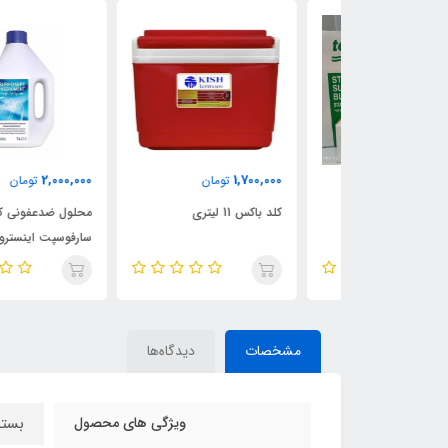
2,000,000
1,700,000
تومان
تومان
تومان
تیغ کاشت مو tecno cut
کلد باکس 11 لیتری
محلول ضدعفونی کننده ابزار
سارفوسپت اینسترومنت یک
لیتری
مشخصات
دیدگاه‌ها
ویژگی های محصول
بسته ب