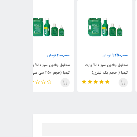
160,000
400,000
1,250,
تومان
تومان
تومان
محلول بتادین سبز ۱۰% پارت
محلول بتادین سبز ۱۰% پارت
کیت پی آر پی بی 
یا ( حجم یک لیتری)
کیمیا (حجم 250 سی سی)