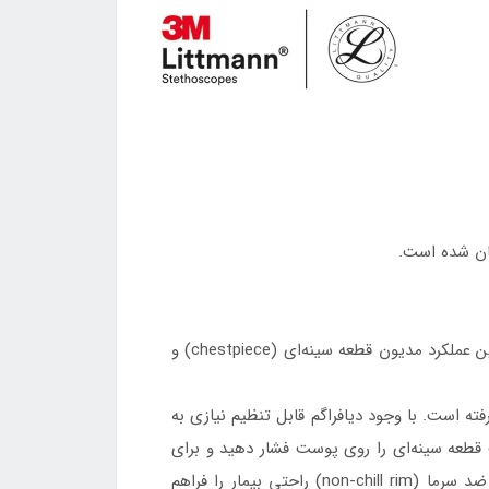
کان شده است.
گوشی‌های پزشکی مستر کاردیولوژی لیتمن بالاترین عملکرد سمع در میان گوشی‌های غیر دیجیتال لیتمن را ثبت کرده‌اند. این عملکرد مدیون قطعه سینه‌ای (chestpiece) و
ر رفته است. با وجود دیافراگم قابل تنظیم نیازی به
 قطعه سینه‌ای را روی پوست فشار دهید و برای
شنیدن صداهای با فرکانس کم فشار را کاهش دهید. این قابلیت زمان معاینه را کاهش می‌دهد؛ علاوه بر آن وجود آستر ضد سرما (non-chill rim) راحتی بیمار را فراهم