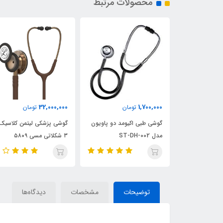
محصولات مرتبط
32,000,000
1,700,000
مان
تومان
تومان
شکی مدل
گوشی طبی اکیومد دو پاویون
گوشی پزشکی لیتمن کلاسیک
مدل ST-DH-002
۳ شکلاتی مسی ۵۸۰۹
توضیحات
مشخصات
دیدگاه‌ها