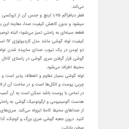
می‌کند.
قطر دیافراگم ۱٫۷۵ اینچ و جنس آ
میشود و بدون کاهش کیفیت صدا، معاینه این بیما
قطعه سینه‌ای به راحتی تمیز می‌شود؛ البته توصیه میشود هر ۵ سال یکبار دیافراگم و سری گوشی خود را به علت فرسودگی تعویض 
دو لومن در یک تیوب صدای ساییده شدن لوله‌ه
گوشی قرار گرفتن سری گوشی در راستای کانال 
محیط اطراف می‌شود.
لوله گوشی بسیار مقاوم و انعطاف پذیر است و ب
چربی پوست و الکل‌ها است و در ساخت آن از لات
در تماس با پوست باشد ممکن است به آن آسیب بر
هدست آلومینیومی و ارگونومیک گوشی به راحتی
از صداهای محیط کاملا ایزوله می‌کند. سری‌های 
کنید. درون جعبه گوشی سَری بزرگ و کوچک، آداپت
سخن پایانی: