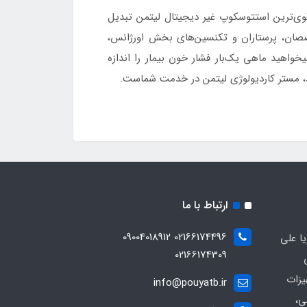
ت سمع عالی و راحتی در استفاده شناخته می‌شود. نمره عملکرد شنوایی ۱۰ از ۱۰ آن را به قوی‌ترین استتوسکوپ غیر دیجیتال لیتمن تبدیل
ان، پرستاران و تکنسین‌های بخش اورژانس،
واهید ماهی یک‌بار فشار خون بیمار را اندازه
د، مستر کاردیولوژی لیتمن در خدمت شماست.
ارتباط با ما
02166174496 09004018912
ا علی
02166174309
یزات
info@pouyatb.ir
ی،