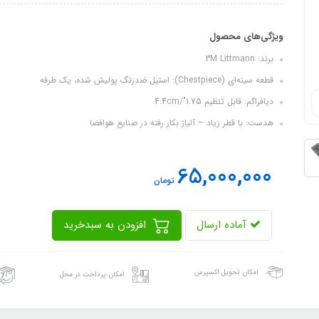
ویژگی‌های محصول
برند: 3M Littmann
قطعه سینه‌ای (Chestpiece): استیل ضدزنگ پولیش شده، یک طرفه
دیافراگم: قابل تنظیم 1.75"/4.4cm
هدست: با قطر زیاد – آلیاژ بکار رفته در صنایع هوافضا
65,000,000
تومان
آماده ارسال
افزودن به سبدخرید
امکان تحویل اکسپرس
امکان پرداخت در محل