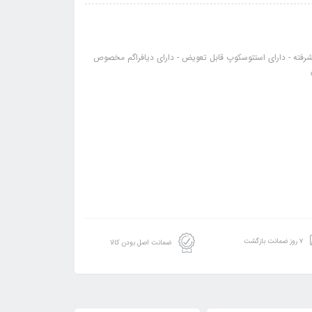
فته - دارای استتوسکوپ قابل تعویض - دارای دیافراگم مخصوص
۷ روز ضمانت بازگشت
ضمانت اصل بودن کالا