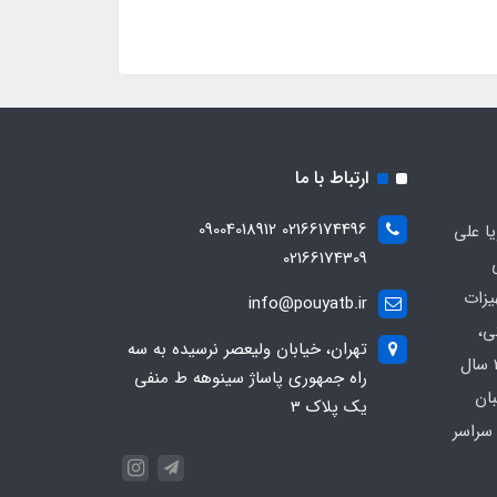
ارتباط با ما
02166174496 09004018912
ا علی
02166174309
یزات
info@pouyatb.ir
ی،
تهران، خیابان ولیعصر نرسیده به سه
بیمارستانی و کلینیکی با بیش از 20 سال
راه جمهوری پاساژ سینوهه ط منفی
بان
یک پلاک 3
سراسر