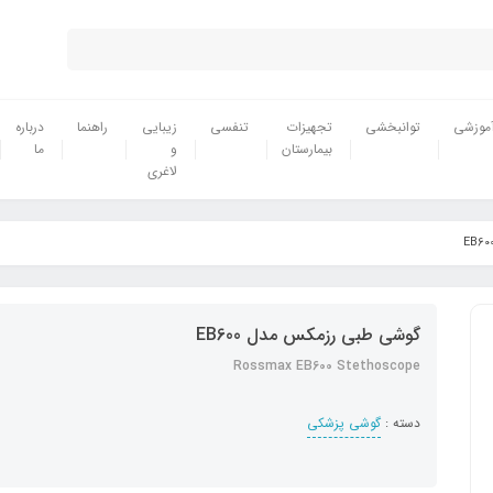
موزشی
توانبخشی
تجهیزات
تنفسی
زیبایی
راهنما
درباره
بیمارستان
و
ما
لاغری
گوشی طبی رزمکس مدل EB600
Rossmax EB600 Stethoscope
دسته :
گوشی پزشکی