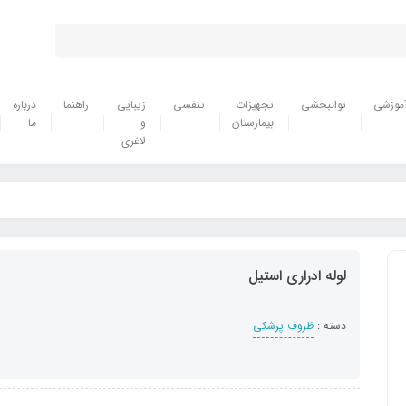
موزشی
توانبخشی
تجهیزات
تنفسی
زیبایی
راهنما
درباره
بیمارستان
و
ما
لاغری
لوله ادراری استیل
دسته :
ظروف پزشکی