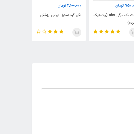
1,800,000
2,100,000
750,
تومان
تومان
تومان
چارت تک برگی abs (پلاستیک
لگن گرد استیل ایرانی پزشکی
لگن ارتوپدی است
ده)