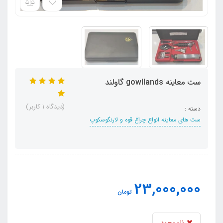
ست معاینه gowllands گاولند
(دیدگاه 1 کاربر)
دسته :
ست های معاینه انواع چراغ قوه و لارنگوسکوپ
23,000,000
تومان
ناموجود