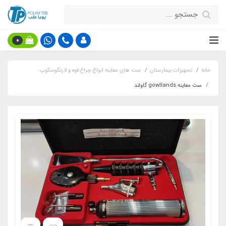
0
خانه
تجهیزات بیمارستان
ست های معاینه انواع چراغ قوه و لارنگوسکوپ
ست معاینه gowllands گاولند