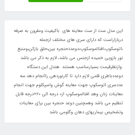
این مدل ست از ست معاینه های باکیفیت ومقرون به صرفه
دربازاراست که دارای سری های مختلف ازجمله
،اتوسکوپ،افتالموسکوپ،دوعددحنجره بین،حلق بازکن،ومنبع
نور بازویی خمیده ازجنس می باشد، لازم به ذکر می باشد
.وازنظرقیمت بسیارمناسب هستند .هندل این دستگاه
دوعددباطری قلمی لازم دارد تا کارنوردهی راانجام دهد.سه
عددسری اتوسکوپ جهت معاینه گوش واسپکلوم جهت انجام
معاینات زنان وهد افتالموسکوپ از0 درجه الی 20+درجه قابل
تنظیم می باشد وهمچنین دوعد حنجره بین برای معاینات
وتشخیص بیماریهای دهان وگلومی باشد