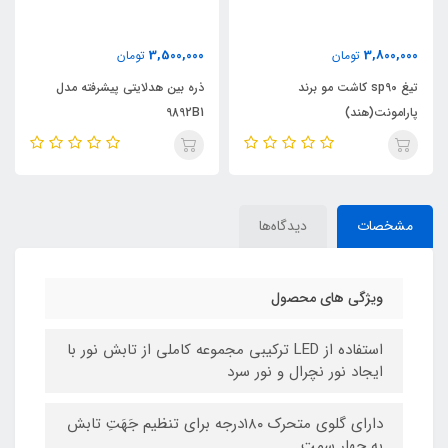
3,500,000
3,800,000
تومان
تومان
تیغ sp90 کاشت مو برند
ذره بین هدلایتی پیشرفته مدل
پارامونت(هند)
9892B1
مشخصات
دیدگاه‌ها
ویژگی های محصول
استفاده از LED ترکیبی مجموعه کاملی از تابش نور با
ایجاد نور نچرال و نور سرد
دارای گلوی متحرک ۱۸۰درجه برای تنظیم جَهَتِ تابش
به چهار سمت