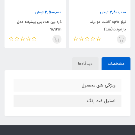
3,500,000
3,800,000
تومان
تومان
تیغ sp90 کاشت مو برند
ذره بین هدلایتی پیشرفته مدل
پارامونت(هند)
9892B1
مشخصات
دیدگاه‌ها
ویژگی های محصول
استیل ضد زنگ