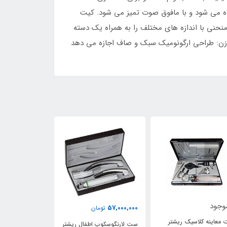
اده می شود و با مافوق صوت تمیز می شود. کیت
وش جلوگیری از زنگ زدگی است. به راحتی تمیز می شود و کاملا اتوکلاو می شود.مانور آسان: کیت ما 4 تیغه منحنی با اندازه های مختلف را به همراه یک دسته
 وزن: طراحی ارگونومیک سبک و صاف اجازه می دهد
وجود
56,000,000
57,000,000
تومان
توما
معاینه کلاسیک ریشتر
ست لارنگوسکوپ اطفال ریشتر