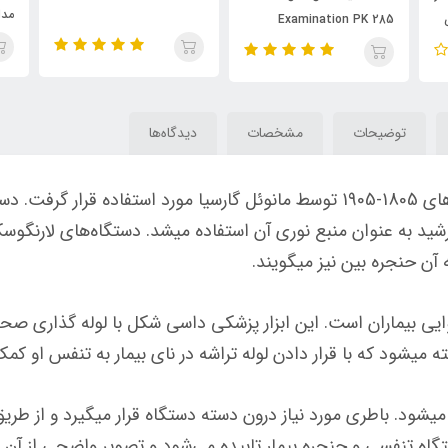
مدل  2050
ی
Examination PK 285
توضیحات
مشخصات
دیدگاه‌ها
این وسیله پزشکی در شکل اولیه آن طی سال‌های 1805-1905 توسط مانوئل گارسیا مو
ورشید به عنوان منبع نوری آن استفاده می­شد. دستگاه‌های لارنگو
ن حنجره بین نیز می­گویند.
وایی بیماران است. این ابزار پزشکی داسی شکل با لوله گذاری ص
ه می­شود که با قرار دادن لوله تراشه در نای بیمار به تنفس او کم
می­شود. باطری مورد نیاز درون دسته دستگاه قرار می­گیرد و از طری
ستگاه تنفسی و حنجره بیمار تابیده می‌شود و تصویر واضحی از آن 