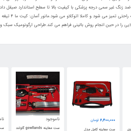
د ضد زنگ غیر سمی درجه پزشکی با کیفیت بالا تا سطح استاندارد صیقل د
100% کاملا نو با ر
لایی را در حین انجام روش بالینی فراهم می کند.طراحی ارگونومیک سبک
ناموجود
نام
6,400,000
تومان
ست معاینه gowllands گاولند
ست 
تر
ست معاینه کامل مدل