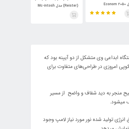
Econom
(Reister) مدل Mc-intosh
مدل Mc-intosh 7040
تیغه کمانی 7050
رد استفاده قرار گرفت. دستگاه ابداعی وی متشکل از دو آیینه بود که
سکوپی امروزی در طراحی‌های متفاوت برای
حیح منجر به دید شفاف و واضح از مسیر
ک می­شود.
ق انرژی تولید شده نور مورد نیاز لامپ وجود
نمایش می­دهد.