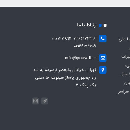
ارتباط با ما
02166174496 09004018912
ا علی
02166174309
یزات
info@pouyatb.ir
ی،
تهران، خیابان ولیعصر نرسیده به سه
بیمارستانی و کلینیکی با بیش از 20 سال
راه جمهوری پاساژ سینوهه ط منفی
بان
یک پلاک 3
سراسر