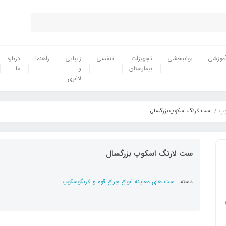
موزشی
توانبخشی
تجهیزات
تنفسی
زیبایی
راهنما
درباره
بیمارستان
و
ما
لاغری
وپ
ست لارنگ اسکوپ بزرگسال
ست لارنگ اسکوپ بزرگسال
دسته :
ست های معاینه انواع چراغ قوه و لارنگوسکوپ