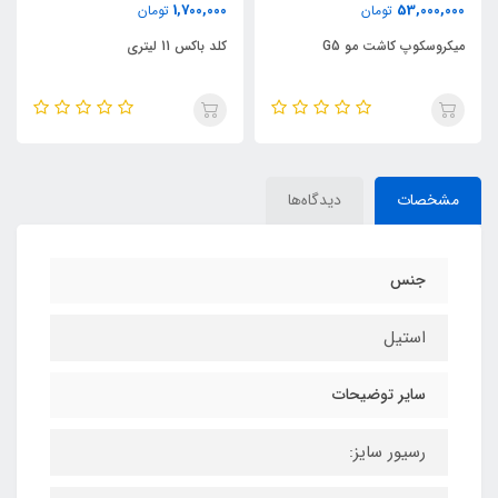
1,700,000
53,000,000
تومان
تومان
میکروسکوپ کاشت مو G5
کلد باکس 11 لیتری
مشخصات
دیدگاه‌ها
جنس
استیل
سایر توضیحات
رسیور سایز: