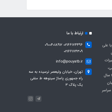
ارتباط با ما
02166174496 09004018912
ا علی
02166174309
یزات
info@pouyatb.ir
ی،
تهران، خیابان ولیعصر نرسیده به سه
بیمارستانی و کلینیکی با بیش از 20 سال
راه جمهوری پاساژ سینوهه ط منفی
بان
یک پلاک 3
سراسر