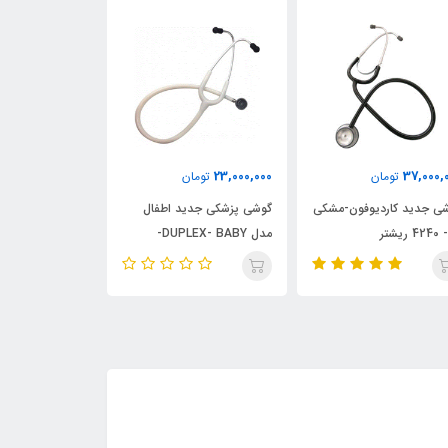
32,000,000
23,000,000
37,000,
تومان
تومان
توما
ی جدید کاردیوفون-مشکی
گوشی پزشکی جدید اطفال
گوشی پزشکی لیت
مدل DUPLEX- BABY-
۳ بنفش کمرنگ ۵۸۳۲
خاکستری 02-4220 ریشتر