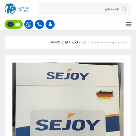
0
خانه
فهرست محصولات
کیسه آبگرم 2 لیتری SeJoy