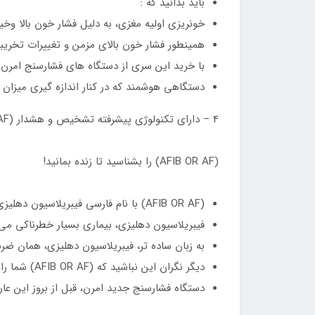
باید بدانید که :
خونریزی اولیه مغزی، به دلیل فشار خون بالا وخ
همینطور فشار خون بالای مزمن و تغییرات تخری
با خرید این سری از دستگاه های فشارسنج امرن م
دستگاهی هوشمند که در کنار اندازه گیری میزا
4 – دارای تکنولوژی پیشرفته تشخیص و هشدار (AFIB OR AF) :
(AFIB OR AF) را بشناسید تا زنده بمانید!
(AFIB OR AF) با نام فارسی فیبریلاسیون دهلیزی، بیماری است صرفآ جهت ایجاد اختلال در ضربان قلب شما!!!
فیبریلاسیون دهلیزی، بیماری بسیار خطرناکی می
به زبان ساده تر، فیبریلاسیون دهلیزی، همان ض
دیگر نگران این نباشید که (AFIB OR AF) شما را غافلگیر کند!
دستگاه فشارسنج جدید امرن، قبل از بروز این ع