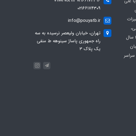
02166174496 09004018912
ا علی
02166174309
یزات
info@pouyatb.ir
ی،
تهران، خیابان ولیعصر نرسیده به سه
بیمارستانی و کلینیکی با بیش از 20 سال
راه جمهوری پاساژ سینوهه ط منفی
بان
یک پلاک 3
سراسر