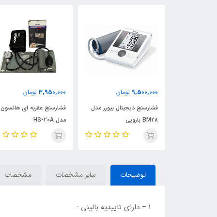
3,950,000
9,500,000
ان
تومان
تومان
فشارسنج بازویی بیورر BM51 با
فشارسنج دیجیتال بیورر مدل
فشارسنج عقربه ای هانسون
لیپسی
BM28 بازویی
مدل HS-20A
توضیحات
سایر مشخصات
مشخصات
1 – دارای تاییدیه بالینی :