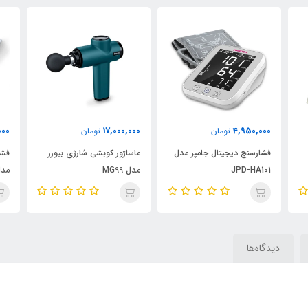
000
17,000,000
4,950,000
تومان
تومان
فشارسنج دیجیتال جامپر مدل
ماساژور کوبشی شارژی بیورر
فشا
JPD-HA101
مدل MG99
مدل 5
دیدگاه‌ها