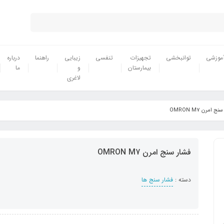
موزشی
توانبخشی
تجهیزات
تنفسی
زیبایی
راهنما
درباره
بیمارستان
و
ما
لاغری
ج امرن OMRON M7
فشار سنج امرن OMRON M7
دسته :
فشار سنج ها