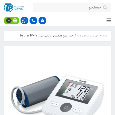
0
خانه
فهرست محصولات
فشارسنج دیجیتالی بازویی بیورر beurer BM27