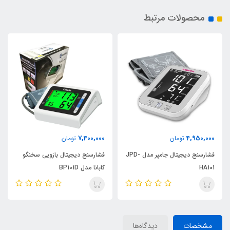
محصولات مرتبط
7,400,000
4,950,000
تومان
تومان
فشارسنج دیجیتال جامپر مدل JPD-
فشارسنج دیجیتال بازویی سخنگو
HA101
کابانا مدل BP101D
مشخصات
دیدگاه‌ها