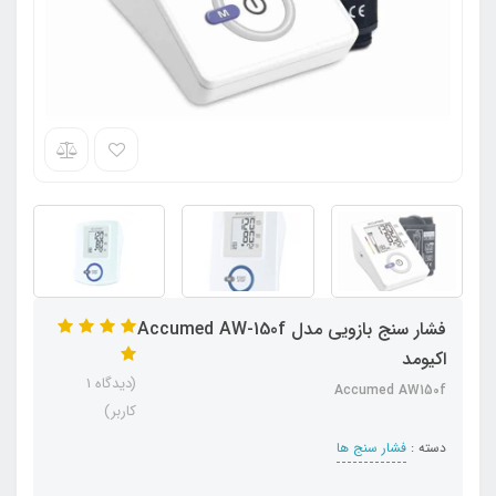
فشار سنج بازویی مدل Accumed AW-150f
اکیومد
(دیدگاه 1
Accumed AW150f
کاربر)
دسته :
فشار سنج ها