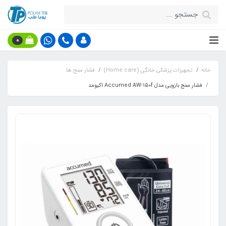
0
خانه
تجهیزات پزشکی خانگی (Home care)
فشار سنج ها
فشار سنج بازویی مدل Accumed AW-150f اکیومد