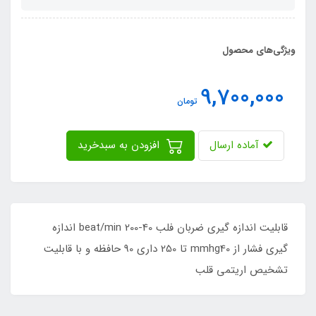
ویژگی‌های محصول
9,700,000
تومان
آماده ارسال
افزودن به سبدخرید
قابلیت اندازه گیری ضربان فلب 40-200 beat/min اندازه
گیری فشار از mmhg40 تا 250 داری 90 حافظه و با قابلیت
تشخیص اریتمی قلب