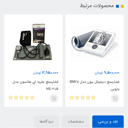
محصولات مرتبط
3,950,000
9,500,000
تومان
تومان
فشارسنج دیجیتال بیورر مدل BM28
فشارسنج عقربه ای هانسون مدل
بازویی
HS-20A
نقد و بررسی
مشخصات
دیدگاه‌ها