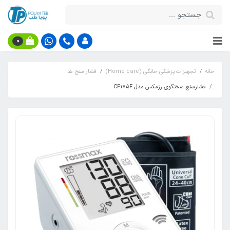
0
خانه
تجهیزات پزشکی خانگی (Home care)
فشار سنج ها
فشارسنج سخنگوی رزمکس مدل CF175F