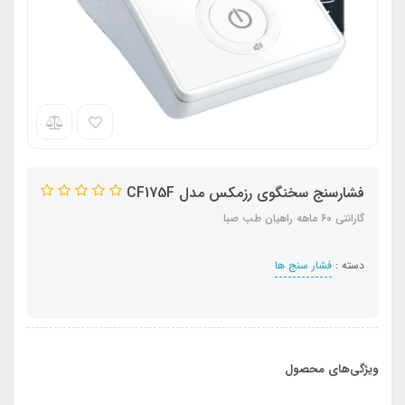
فشارسنج سخنگوی رزمکس مدل CF175F
گارانتی ۶۰ ماهه راهیان طب صبا
دسته :
فشار سنج ها
ویژگی‌های محصول