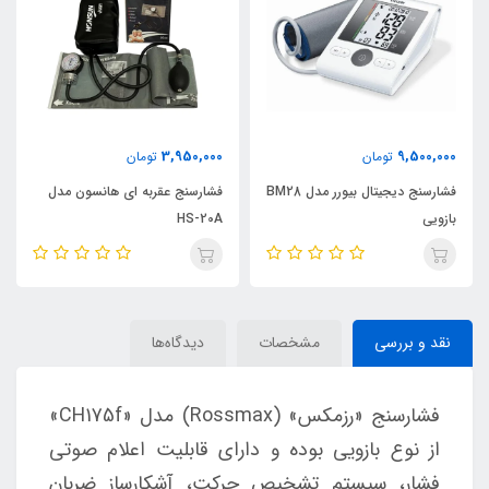
3,950,000
9,500,000
تومان
تومان
فشارسنج دیجیتال بیورر مدل BM28
فشارسنج عقربه ای هانسون مدل
بازویی
HS-20A
نقد و بررسی
مشخصات
دیدگاه‌ها
فشارسنج «رزمکس» (Rossmax) مدل «CH175f»
از نوع بازویی بوده و دارای قابلیت اعلام صوتی
فشار، سیستم تشخیص حرکت، آشکارساز ضربان