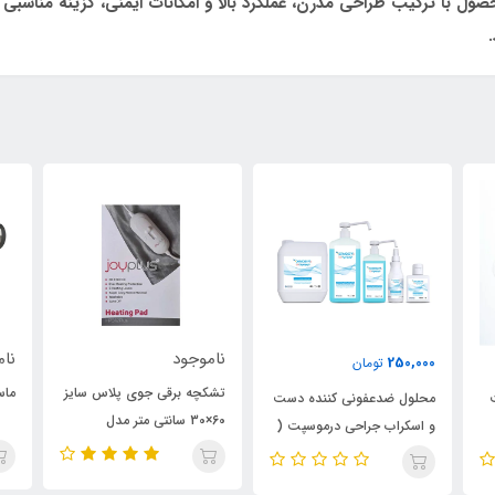
صول با ترکیب طراحی مدرن، عملکرد بالا و امکانات ایمنی، گزینه مناسبی 
ناموجود
نام
250,000
تومان
تشکچه برقی جوی پلاس سایز
ماس
محلول ضدعفونی کننده دست
60×30 سانتی متر مدل
و اسکراب جراحی درموسپت (
HP312Plus
حجم 100 سی سی)