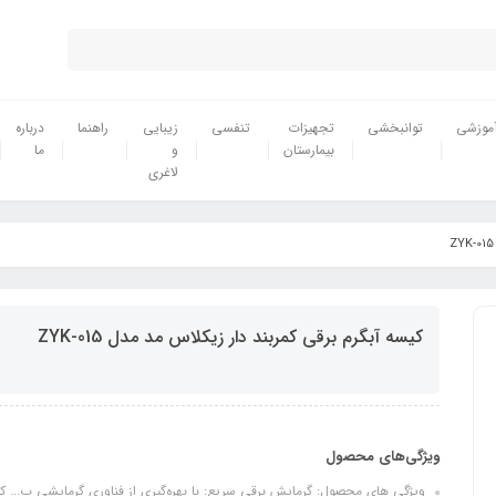
موزشی
توانبخشی
تجهیزات
تنفسی
زیبایی
راهنما
درباره
بیمارستان
و
ما
لاغری
کیسه آبگرم برقی کمربند دار زیکلاس مد مدل ZYK-015
ویژگی‌های محصول
ویژگی های محصول: گرمایش برقی سریع: با بهره‌گیری از فناوری گرمایشی پ... کمربن