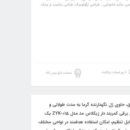
ایمنی مانند خاموشی... طراحی ارگونومیک: طراحی مناسب و سبک
۷ روز ضمانت بازگشت
ضمانت اصل بودن کالا
ص، قابل شارژ با برق، حاوی ژل نگهدارنده گرما به مدت طولانی و
استفاده آسان، مناسب برای دختران و خانم ها برای کاهش درد دوران قاعدگی و تسکین دردهای عضلانی می باشد.کیسه آبگرم برقی کمربند دار زیکلاس مد مدل ZYK-015 یک
ل تنظیم، امکان استفاده هدفمند در نواحی مختلف