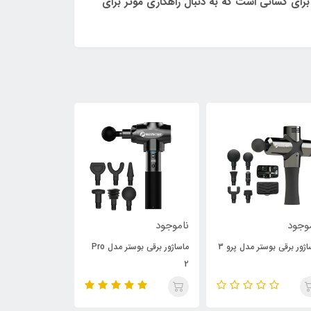
برای کسانی است که به دنبال راهکاری موثر برای
وجود
ناموجود
13,000,000
تومان
اژور برقی بوستر مدل پرو 3
ماساژور برقی بوستر مدل Pro
دستگاه گوش سور
2
استودکس