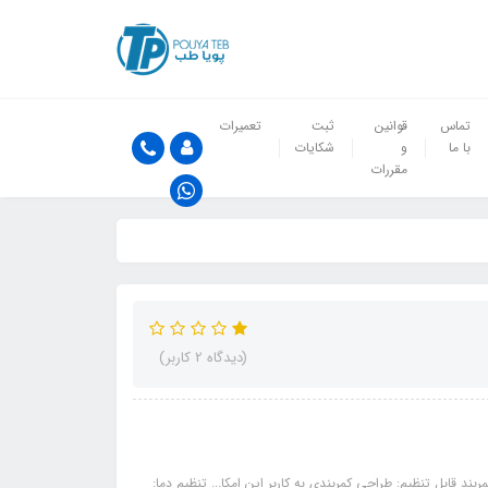
تماس
قوانین
ثبت
تعمیرات
با ما
و
شکایات
مقررات
(دیدگاه 2 کاربر)
د قابل تنظیم: طراحی کمربندی به کاربر این امکا... تنظیم دما: