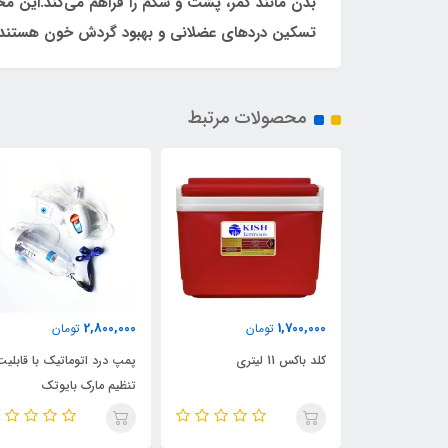
بدن مانند کمر، پشت و شکم را فراهم می‌کند.این مح
تسکین دردهای عضلانی و بهبود گردش خون هستند.
محصولات مرتبط
2,800,000
1,700,000
تومان
تومان
 واترجت
کلد باکس 11 لیتری
پمپ درد اتوماتیک با قابلیت
CH-0
تنظیم مارک بایوتک