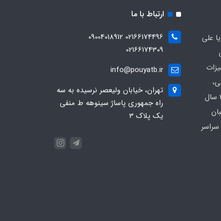
ارتباط با ما
02166174496 09004018912
ا علی
02166174309
یزات
info@pouyatb.ir
ی،
تهران، خیابان ولیعصر نرسیده به سه
بیمارستانی و کلینیکی با بیش از 20 سال
راه جمهوری پاساژ سینوهه ط منفی
بان
یک پلاک 3
سراسر