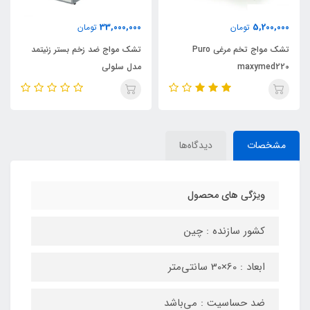
2,700,000
33,000,000
5,2
تومان
تومان
تشک مواج تخم مرغی Puro
تشک مواج ضد زخم بستر زنیتمد
شکم بند و ک
maxym
مدل سلولی
ویونا
مشخصات
دیدگاه‌ها
ویژگی های محصول
کشور سازنده : چین
ابعاد : 60×30 سانتی‌متر
ضد حساسیت : می‌باشد