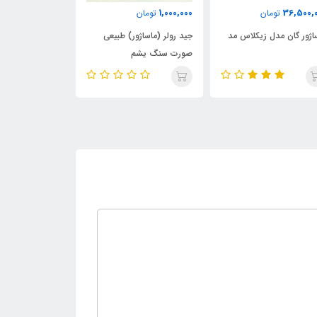
600,000
1,000,000
36,500,
تومان
تومان
تومان
اژور گان مدل زیکلاس مد
جید رولر (ماساژور) طبیعی
قلم ویبراتا ویبرات
صورت سنگ یشم
vibrata