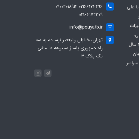
02166174496 09004018912
ا علی
02166174309
یزات
info@pouyatb.ir
ی،
تهران، خیابان ولیعصر نرسیده به سه
بیمارستانی و کلینیکی با بیش از 20 سال
راه جمهوری پاساژ سینوهه ط منفی
بان
یک پلاک 3
سراسر