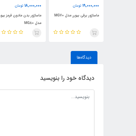
18,000,000
19,000,000
ان
تومان
تومان
ماساژور زانو 3 کاره FEVER
ماساژور برقی بیورر مدل MG70
ماساژور بدن مادون قرمز بیور
MASSAGE
مدل MG80
دیدگاه‌ها
دیدگاه خود را بنویسید