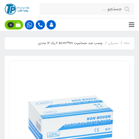
0
خانه
مصرفی
چسب ضد حساسیت 2.5cm*9m پک 12 عددی