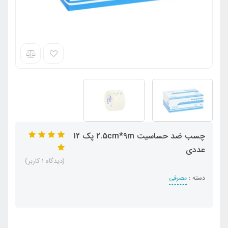
چسب ضد حساسیت 2.5cm*9m پک 12
عددی
(دیدگاه 1 کاربر)
دسته :
مصرفی