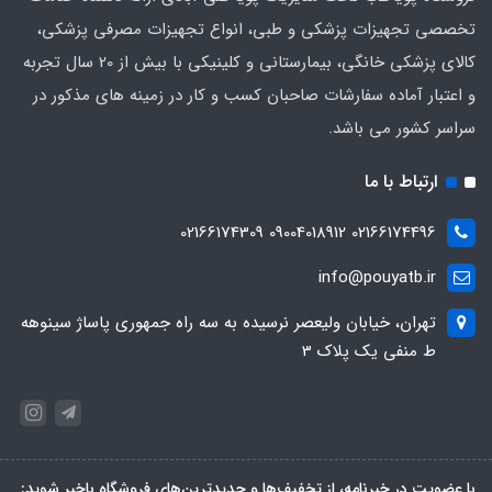
تخصصی تجهیزات پزشکی و طبی، انواع تجهیزات مصرفی پزشکی،
کالای پزشکی خانگی، بیمارستانی و کلینیکی با بیش از 20 سال تجربه
و اعتبار آماده سفارشات صاحبان کسب و کار در زمینه های مذکور در
سراسر کشور می باشد.
ارتباط با ما
02166174496 09004018912 02166174309
info@pouyatb.ir
تهران، خیابان ولیعصر نرسیده به سه راه جمهوری پاساژ سینوهه
ط منفی یک پلاک 3
با عضویت در خبرنامه، از تخفیف‌ها و جدیدترین‌های فروشگاه باخبر شوید: