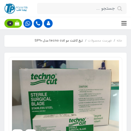
0
خانه
فهرست محصولات
تیغ کاشت مو tecno cut مدل SP90