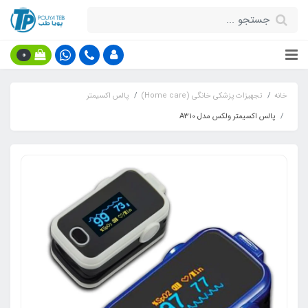
0
خانه
تجهیزات پزشکی خانگی (Home care)
پالس اکسیمتر
پالس اکسیمتر ولکس مدل A310