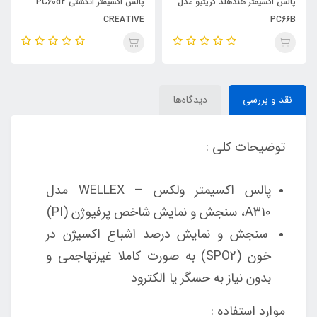
پالس اکسیمتر هندهلد کریتیو مدل
پالس اکسیمتر انگشتی PC60d2
CREATIVE
PC66B
نقد و بررسی
دیدگاه‌ها
توضیحات کلی :
پالس اکسیمتر ولکس – WELLEX مدل
A310، سنجش و نمایش شاخص پرفیوژن (PI)
سنجش و نمایش درصد اشباع اکسیژن در
خون (SPO2) به صورت کاملا غیرتهاجمی و
بدون نیاز به حسگر یا الکترود
موارد استفاده :