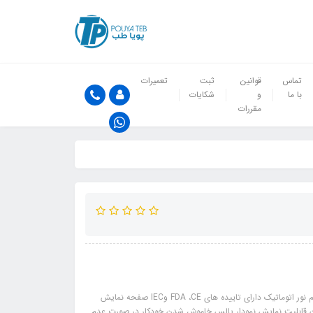
تماس
قوانین
ثبت
تعمیرات
با ما
و
شکایات
مقررات
ویژگی های محصول: دقت و کیفیت بالا دارای نمایشگر ۶ حالته دارای حالت تنظیم نور اتوماتیک دارای تاییده های FDA ،CE وIEC صفحه نمایش
آسان قابلیت نمایش نمودار پالس خاموش شدن خودکار در صورت عدم