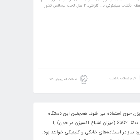
استفاده قابل استفاده برای انگشت دست و پا ضد حساسیت ساخته شده با یک محفظه انگشت سیلیکونی با... گارانتی: ۴ سال تحت لیسانس کشور
۷ روز ضمانت بازگشت
ضمانت اصل بودن کالا
­ گیری میزان اکسیژن خون استفاده می ­شود. همچنین این دستگاه
ضربان و قدرت نبض را به طور دقیق نشان میدهد. این مدل جز پرطرفتارترین و دقیق ترین پالس اکسی متر LED که می تواند تا 100٪ SpO2 (میزان اشباع اکسیژن در خون) را
 نیاز در استفاده‌های خانگی و کلینیکی خواهد بود.