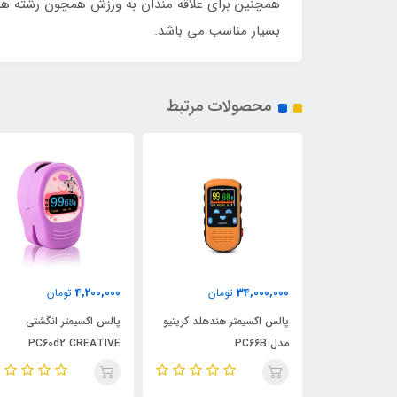
بسیار مناسب می باشد.
محصولات مرتبط
4,200,000
34,000,000
ن
تومان
تومان
 مدل تخم مرغی
پالس اکسیمتر هندهلد کریتیو
پالس اکسیمتر انگشتی
مدل PC66B
PC60d2 CREATIVE