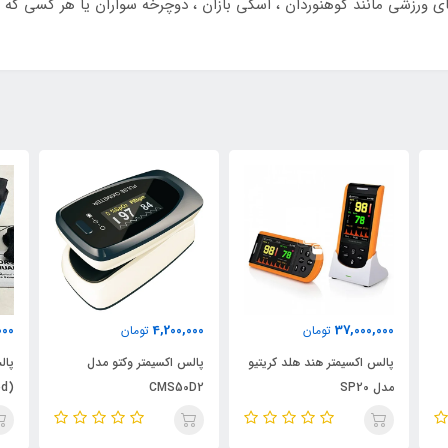
000
4,200,000
37,000,000
تومان
تومان
پالس اکسیمتر هند هلد کریتیو
پالس اکسیمتر وکتو مدل
پال
مدل SP20
CMS50D2
(Choicemmed) مدل C29