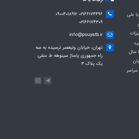
02166174496 09004018912
ا علی
02166174309
یزات
info@pouyatb.ir
ی،
تهران، خیابان ولیعصر نرسیده به سه
بیمارستانی و کلینیکی با بیش از 20 سال
راه جمهوری پاساژ سینوهه ط منفی
بان
یک پلاک 3
سراسر