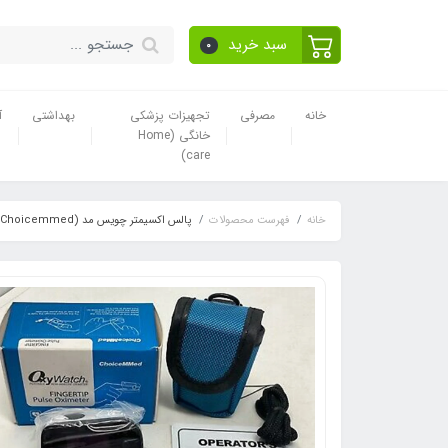
سبد خرید
0
خانه
مصرفی
تجهیزات پزشکی
بهداشتی
آ
خانگی (Home
care)
خانه
فهرست محصولات
پالس اکسیمتر چویس مد (Choicemmed) مدل C29