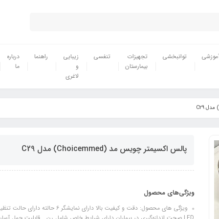
موزشی
توانبخشی
تجهیزات
تنفسی
زیبایی
راهنما
درباره
بیمارستان
و
ما
لاغری
پالس اکسیمتر چویس مد (Choicemmed) مدل C29
ویژگی‌های محصول
LED صحت اندازه‌گیری در بیماران دارای شرایط خاص شامل رن... قابلیت حمل 