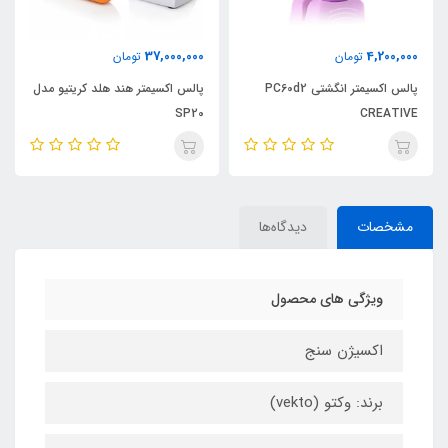
37,000,000
4,200,000
تومان
تومان
پالس اکسیمتر انگشتی PC60d2
پالس اکسیمتر هند هلد کریتیو مدل
SP20
CREATIVE
مشخصات
دیدگاه‌ها
ویژگی های محصول
اکسیژن سنج
برند: وکتو (vekto)