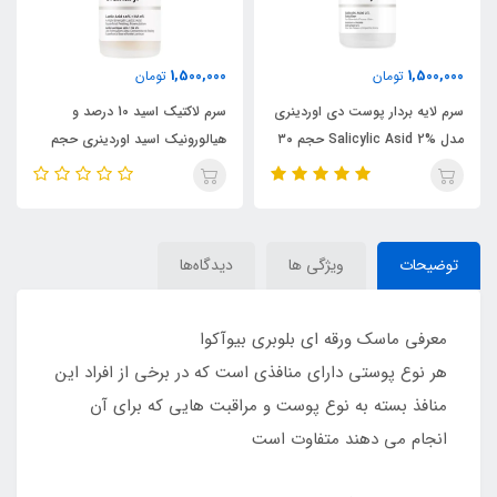
1,500,000
1,500,000
تومان
تومان
سرم لایه بردار پوست دی اوردینری
سرم لاکتیک اسید 10 درصد و
مدل Salicylic Asid 2% حجم ۳۰
هیالورونیک اسید اوردینری حجم
میلی لیتر
30 میل
توضیحات
ویژگی ها
دیدگاه‌ها
معرفی ماسک ورقه ای بلوبری بیوآکوا
هر نوع پوستی دارای منافذی است که در برخی از افراد این
منافذ بسته به نوع پوست و مراقبت هایی که برای آن
انجام می دهند متفاوت است