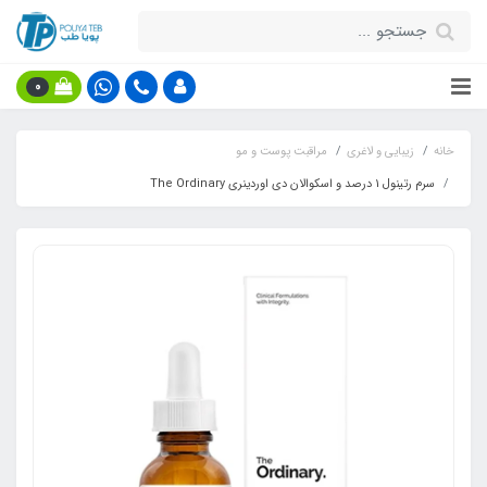
0
خانه
زیبایی و لاغری
مراقبت پوست و مو
سرم رتینول 1 درصد و اسکوالان دی اوردینری The Ordinary