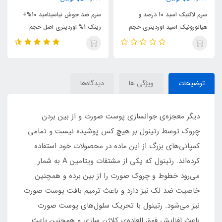
سرم ضد جوش نیاسینامید 10%+
سرم ضد لک آلفا آربوتین و
زینک 1% اوردینری اصل حجم
هیالورونیک اسید اوردینری حجم
30میلی لیتر
30 میلی لیتر
توضیحات
ویژگی ها
دیدگاه‌ها
دیگر معجزه‌ی جوانسازی پوست صورت و از بین بردن
چروک توسط رتینول بر هیچ کس پوشیده نیست و تمامی
کمپانی‌های بزرگ از این ماده در محصولات خود استفاده
کرده‌اند. رتینول که یکی از مشتقات ویتامین A به شمار
می‌رود خطوط و چروک صورت را از بین برده و همچنین
خاصیت ضد لک نیز دارد و باعث ترمیم بافت پوست صورت
نیز می‌شود. رتینول با تحریک سلول‌های پوست صورت
باعث افزایش فوق العاده‌ی کلاژن سازی و همچنین باعث