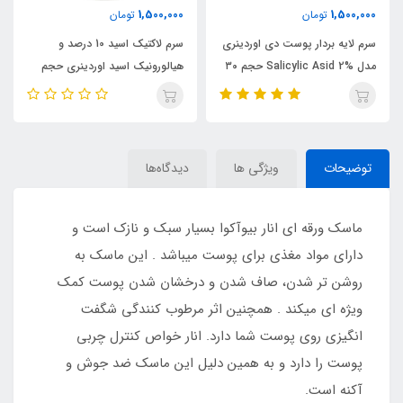
1,500,000
1,500,000
تومان
تومان
سرم لایه بردار پوست دی اوردینری
سرم لاکتیک اسید 10 درصد و
مدل Salicylic Asid 2% حجم ۳۰
هیالورونیک اسید اوردینری حجم
میلی لیتر
30 میل
توضیحات
ویژگی ها
دیدگاه‌ها
ماسک ورقه ای انار بیوآکوا بسیار سبک و نازک است و
دارای مواد مغذی برای پوست میباشد . این ماسک به
روشن تر شدن، صاف شدن و درخشان شدن پوست کمک
ویژه ای میکند . همچنین اثر مرطوب کنندگی شگفت
انگیزی روی پوست شما دارد. انار خواص کنترل چربی
پوست را دارد و به همین دلیل این ماسک ضد جوش و
آکنه است.