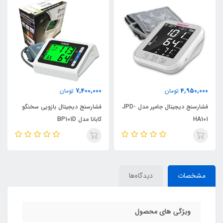
7,400,000
4,950,000
تومان
تومان
فشارسنج دیجیتال جامپر مدل JPD-
فشارسنج دیجیتال بازویی سخنگو
HA101
کابانا مدل BP101D
مشخصات
دیدگاه‌ها
ویژگی های محصول