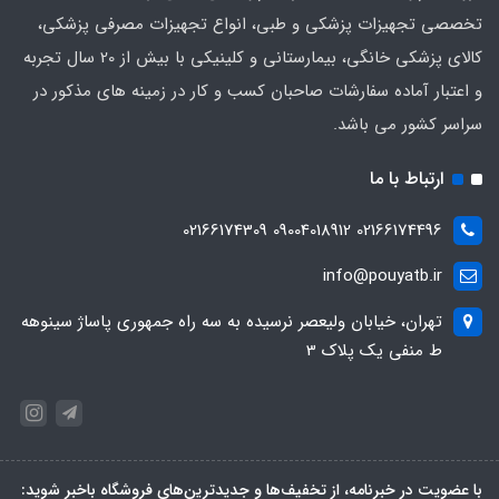
تخصصی تجهیزات پزشکی و طبی، انواع تجهیزات مصرفی پزشکی،
کالای پزشکی خانگی، بیمارستانی و کلینیکی با بیش از 20 سال تجربه
و اعتبار آماده سفارشات صاحبان کسب و کار در زمینه های مذکور در
سراسر کشور می باشد.
ارتباط با ما
02166174496 09004018912 02166174309
info@pouyatb.ir
تهران، خیابان ولیعصر نرسیده به سه راه جمهوری پاساژ سینوهه
ط منفی یک پلاک 3
با عضویت در خبرنامه، از تخفیف‌ها و جدیدترین‌های فروشگاه باخبر شوید: