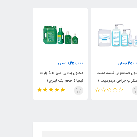
400,000
1,250,000
250,
تومان
تومان
تومان
ول ضدعفونی کننده دست
محلول بتادین سبز ۱۰% پارت
سکراب جراحی درموسپت (
کیمیا ( حجم یک لیتری)
کیمیا (حجم 250 سی سی)
 سی سی)