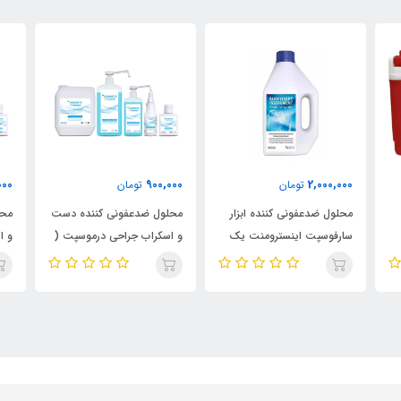
000
900,000
2,000,000
تومان
تومان
محلول ضدعفونی کننده ابزار
محلول ضدعفونی کننده دست
محل
سارفوسپت اینسترومنت یک
و اسکراب جراحی درموسپت (
و ا
لیتری
حجم یک لیتری)
حجم 100