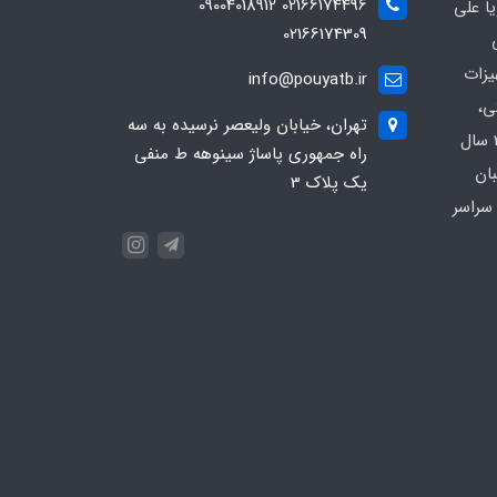
02166174496 09004018912
ا علی
02166174309
یزات
info@pouyatb.ir
ی،
تهران، خیابان ولیعصر نرسیده به سه
بیمارستانی و کلینیکی با بیش از 20 سال
راه جمهوری پاساژ سینوهه ط منفی
بان
یک پلاک 3
سراسر