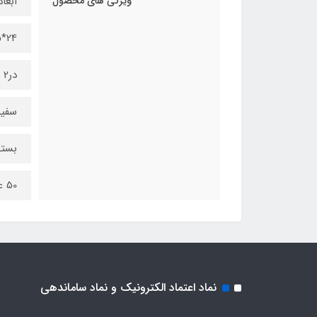
ویژگی های محصول
ابعاد
24*55*57 میلی متر
در2 رنگ:
سفید
بسته
50 عددی
نماد اعتماد الکترونیک و نماد ساماندهی